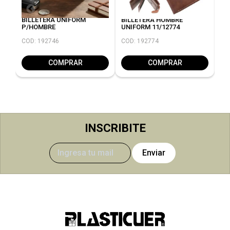
BILLETERA UNIFORM
BILLETERA HOMBRE
PA
P/HOMBRE
UNIFORM 11/12774
12
COD: 192746
COD: 192774
CO
COMPRAR
COMPRAR
INSCRIBITE
Enviar