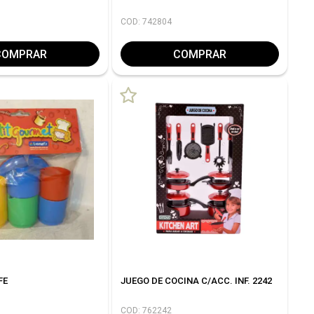
COD: 742804
COMPRAR
COMPRAR
FE
JUEGO DE COCINA C/ACC. INF. 2242
COD: 762242