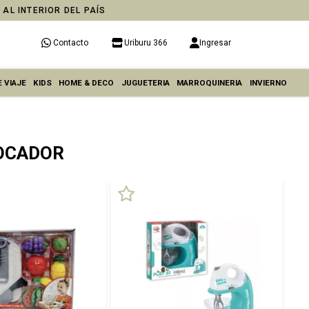
 AL INTERIOR DEL PAÍS
Contacto
Uriburu 366
Ingresar
 VIAJE
KIDS
HOME & DECO
JUGUETERIA
MARROQUINERIA
INVIERNO
TOCADOR