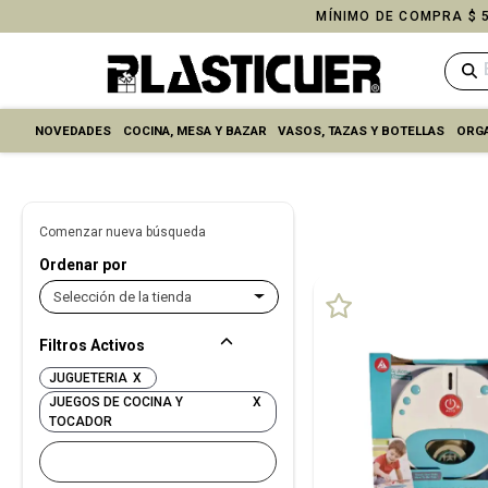
MÍNIMO DE COMPRA $ 5
NOVEDADES
COCINA, MESA Y BAZAR
VASOS, TAZAS Y BOTELLAS
ORGA
Comenzar nueva búsqueda
Ordenar por
Selección de la tienda
Filtros Activos
JUGUETERIA
X
JUEGOS DE COCINA Y
X
TOCADOR