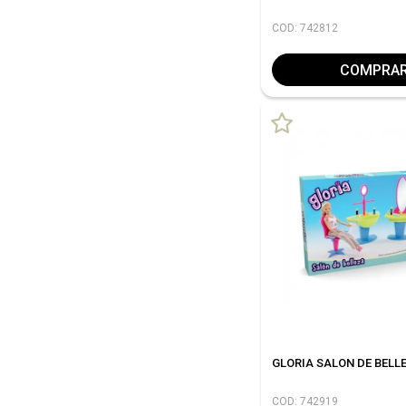
COD: 742812
COMPRA
GLORIA SALON DE BELL
COD: 742919