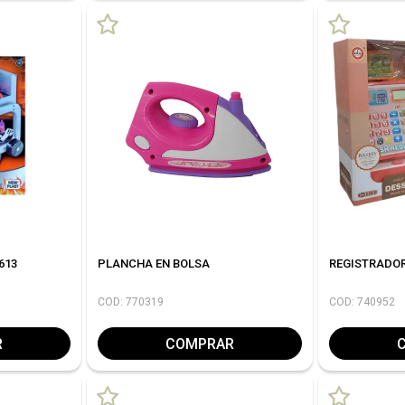
613
PLANCHA EN BOLSA
REGISTRADOR
COD: 770319
COD: 740952
R
COMPRAR