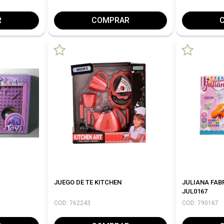
R
COMPRAR
JUEGO DE TE KITCHEN
JULIANA FAB
JUL0167
COD: 762243
COD: 790167