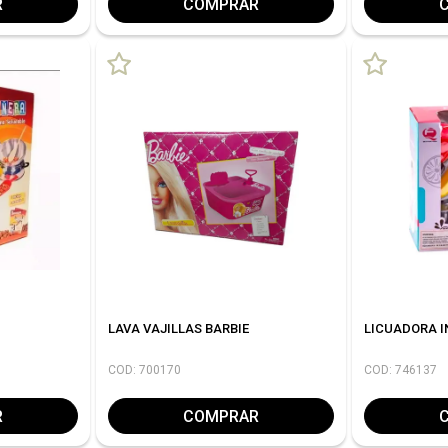
R
COMPRAR
LAVA VAJILLAS BARBIE
LICUADORA IN
COD: 700170
COD: 746137
R
COMPRAR