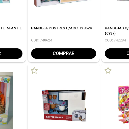
TE INFANTIL
BANDEJA POSTRES C/ACC. LY8624
BANDEJAS C/
(6937)
COD: 748624
COD: 742284
R
COMPRAR