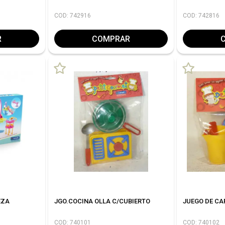
COD: 742916
COD: 742816
R
COMPRAR
EZA
JGO.COCINA OLLA C/CUBIERTO
JUEGO DE CA
COD: 740101
COD: 740102