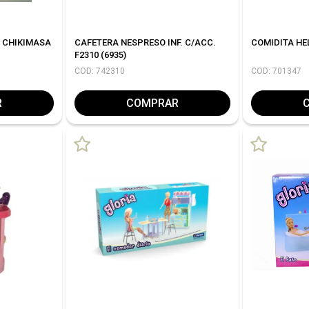
 CHIKIMASA
CAFETERA NESPRESO INF. C/ACC.
COMIDITA HE
F2310 (6935)
COD: 742310
COD: 701347
R
COMPRAR