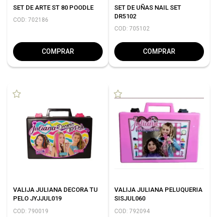
SET DE ARTE ST 80 POODLE
SET DE UÑAS NAIL SET
DR5102
COD: 702186
COD: 705102
COMPRAR
COMPRAR
VALIJA JULIANA DECORA TU
VALIJA JULIANA PELUQUERIA
PELO JYJJUL019
SISJUL060
COD: 790019
COD: 792094